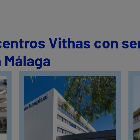
centros Vithas con se
n Málaga