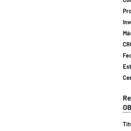
Pr
Inv
Má
CR
Fe
Es
Cen
Re
OB
Tít