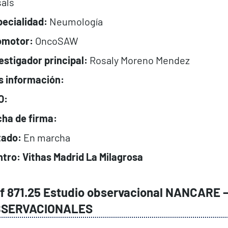
als
ecialidad:
Neumología
omotor:
OncoSAW
estigador principal:
Rosaly Moreno Mendez
s información:
O:
ha de firma:
tado:
En marcha
tro: Vithas Madrid La Milagrosa
f 871.25 Estudio observacional NANCARE 
SERVACIONALES