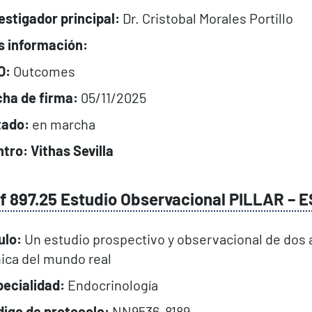
estigador principal:
Dr. Cristobal Morales Portillo
s información:
O:
Outcomes
cha de firma:
05/11/2025
tado:
en marcha
tro: Vithas Sevilla
f 897.25 Estudio Observacional PILLAR –
E
ulo:
Un estudio prospectivo y observacional de dos 
nica del mundo real
ecialidad:
Endocrinología
igo de protocolo:
NN9536-8189