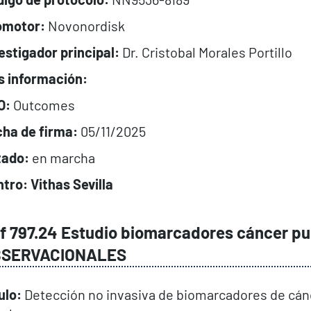
omotor:
Novonordisk
estigador principal:
Dr. Cristobal Morales Portillo
s información:
O:
Outcomes
cha de firma:
05/11/2025
tado:
en marcha
tro: Vithas Sevilla
f 797.24 Estudio biomarcadores cáncer p
SERVACIONALES
ulo:
Detección no invasiva de biomarcadores de cá