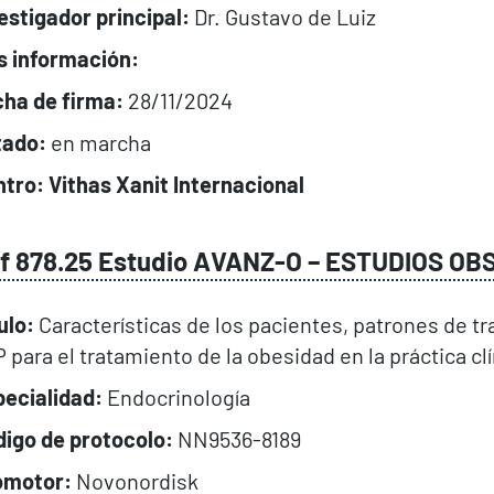
estigador principal:
Dr. Gustavo de Luiz
s información:
cha de firma:
28/11/2024
tado:
en marcha
tro: Vithas Xanit Internacional
f 878.25 Estudio AVANZ-O –
ESTUDIOS OB
ulo:
Características de los pacientes, patrones de tr
 para el tratamiento de la obesidad en la práctica cl
ecialidad:
Endocrinología
igo de protocolo:
NN9536-8189
omotor:
Novonordisk