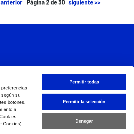
 anterior
Página 2 de 30
siguiente >>
s
Permitir todas
 preferencias
L
d según su
Permitir la selección
ntes botones.
miento a
 Cookies
Denegar
e Cookies).