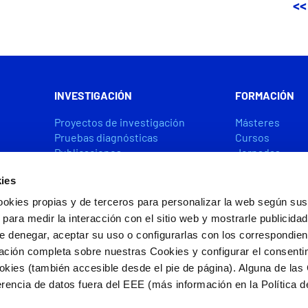
<<
INVESTIGACIÓN
FORMACIÓN
Proyectos de investigación
Másteres
Pruebas diagnósticas
Cursos
Publicaciones
Jornadas
Premios y ayudas
Becas y Ayuda
ies
ookies propias y de terceros para personalizar la web según sus
CÁTEDRAS
ACCIÓN SOCIA
 para medir la interacción con el sitio web y mostrarle publicida
e denegar, aceptar su uso o configurarlas con los correspondie
ación completa sobre nuestras Cookies y configurar el consenti
ookies (también accesible desde el pie de página). Alguna de las
s por FEDER/FSE+
rencia de datos fuera del EEE (más información en la Política d
e privacidad
|
Política de cookies