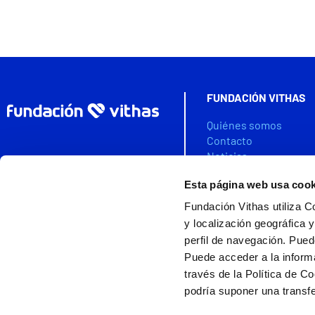
FUNDACIÓN VITHAS
Quiénes somos
Contacto
Noticias
Agenda
Esta página web usa cook
Colabora
Fundación Vithas utiliza C
VITHAS DATA SPACE
y localización geográfica y
perfil de navegación. Pued
Puede acceder a la inform
través de la Política de C
Ayudas cofinanciada
Fundación Vithas es miembro de la
podría suponer una transfe
Asociación Española de Fundaciones
Nota legal
|
Política d