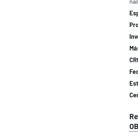
nas
Esp
Pr
Inv
Má
CR
Fec
Es
Cen
Re
OB