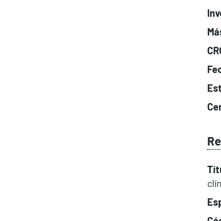
Inv
Má
CR
Fe
Es
Cen
Re
Tít
clí
Esp
Cód