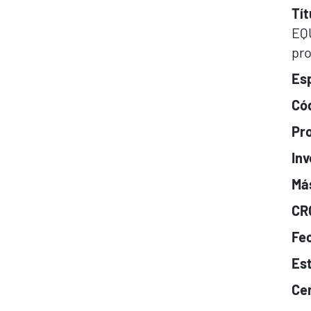
Tít
EQU
pro
Esp
Cód
Pr
Inv
Má
CR
Fec
Es
Cen