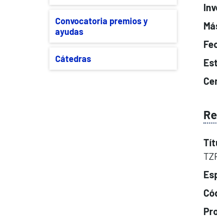
Inv
Convocatoria premios y
Má
ayudas
Fe
Cátedras
Es
Cen
Re
Tít
TZP
Esp
Cód
Pr