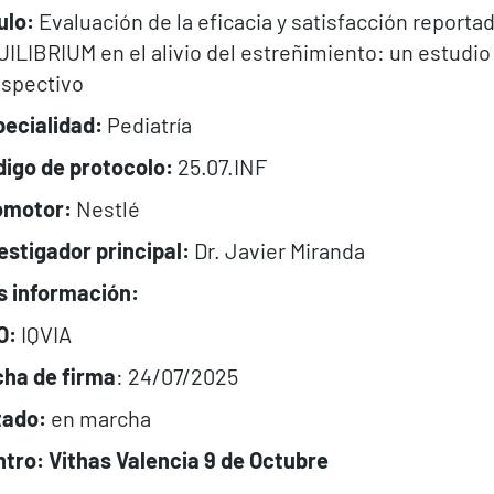
ulo:
Evaluación de la eficacia y satisfacción repor
ILIBRIUM en el alivio del estreñimiento: un estudio
spectivo
ecialidad:
Pediatría
igo de protocolo:
25.07.INF
omotor:
Nestlé
estigador principal:
Dr. Javier Miranda
s información:
O:
IQVIA
ha de firma
: 24/07/2025
tado:
en marcha
tro: Vithas Valencia 9 de Octubre