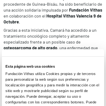
procedente de Guinea-Bisáu, ha sido beneficiario de
una acción solidaria impulsada por
Fundación Vithas
en colaboración con el
Hospital Vithas Valencia 9 de
Octubre
.
Gracias a esta iniciativa, Camará ha accedido a un
tratamiento oncológico completo y altamente
especializado frente a un posible caso de
osteosarcoma de alto grado
, una enfermedad que
requiere cirugía mayor, tratamientos de
quimioterapia y un seguimiento médico continuo. El
proceso ha incluido consultas con especialistas en
Esta página web usa cookies
Oncología Médica y Traumatología, así como la
Fundación Vithas utiliza Cookies propias y de terceros
realización de pruebas diagnósticas avanzadas
para personalizar la web según sus preferencias y
(resonancias, TAC, PET y biopsias) para una
localización geográfica y para medir la interacción con el
evaluación integral del caso.
sitio web y mostrarle publicidad según su perfil de
navegación. Puede denegar, aceptar su uso o
La intervención quirúrgica prevista contempla la
configurarlas con los correspondientes botones. Puede
exéresis de la tumoración ósea
, con el objetivo de