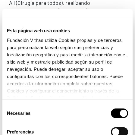
All (Cirugía para todos), realizando
intervenciones quirúrgicas urológicas a
Leer más
Esta página web usa cookies
Fundación Vithas utiliza Cookies propias y de terceros
Colaboración con la Asociación
para personalizar la web según sus preferencias y
Española contra la Meningitis
localización geográfica y para medir la interacción con el
sitio web y mostrarle publicidad según su perfil de
Fundación Vithas y la Asociación Española
navegación. Puede denegar, aceptar su uso o
contra la Meningitis llevan la exposición «Las
configurarlas con los correspondientes botones. Puede
caras de la Meningitis» por centros Vithas de
acceder a la información completa sobre nuestras
Cookies y configurar el consentimiento a través de la
toda España.
Política de Cookies (también accesible desde el pie de
Leer más
página). Alguna de las Cookies podría suponer una
Selección
transferencia de datos fuera del EEE (más información
Necesarias
de
en la Política de Cookies).
consentimiento
Formación de personal sanitario de
Preferencias