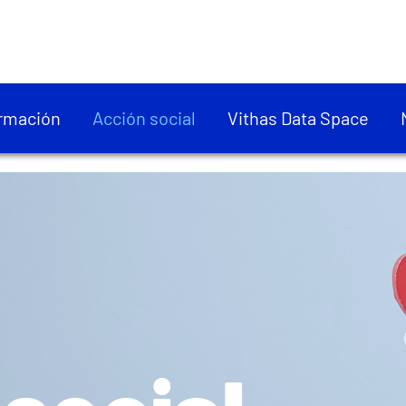
rmación
Acción social
Vithas Data Space