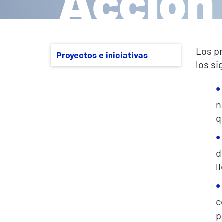
Acción 
Los p
Proyectos e iniciativas
los si
n
q
d
l
c
p