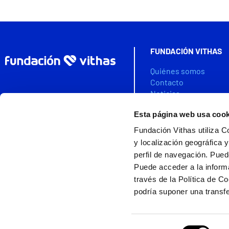
FUNDACIÓN VITHAS
Quiénes somos
Contacto
Noticias
Agenda
Esta página web usa cook
Colabora
Fundación Vithas utiliza C
VITHAS DATA SPACE
y localización geográfica y
perfil de navegación. Pued
Puede acceder a la inform
través de la Política de C
Ayudas cofinanciada
Fundación Vithas es miembro de la
podría suponer una transfe
Asociación Española de Fundaciones
Nota legal
|
Política d
2026 © Vithas. Todos
Selección