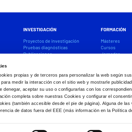
INVESTIGACIÓN
FORMACIÓN
Proyectos de investigación
Másteres
Pruebas diagnósticas
Cursos
Publicaciones
Jornadas
Premios y ayudas
Becas y Ayuda
ies
ookies propias y de terceros para personalizar la web según sus
CÁTEDRAS
ACCIÓN SOCIA
 para medir la interacción con el sitio web y mostrarle publicida
e denegar, aceptar su uso o configurarlas con los correspondie
ación completa sobre nuestras Cookies y configurar el consenti
ookies (también accesible desde el pie de página). Alguna de las
s por FEDER/FSE+
rencia de datos fuera del EEE (más información en la Política d
e privacidad
|
Política de cookies
 los derechos reservados