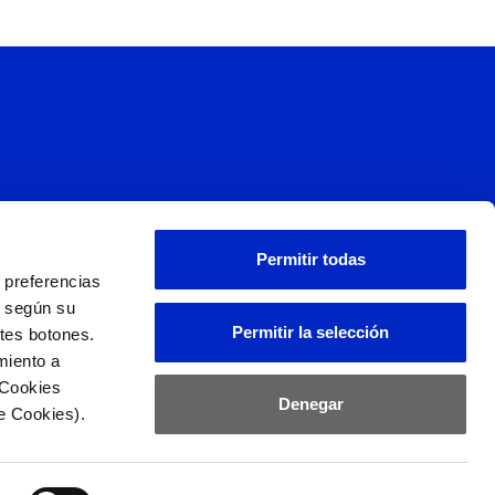
s
Permitir todas
 preferencias
L
d según su
Permitir la selección
ntes botones.
miento a
 Cookies
Denegar
e Cookies).