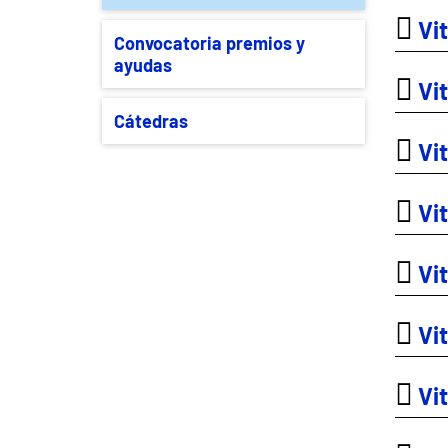
Vit
Convocatoria premios y
ayudas
Vit
Cátedras
Vit
Vit
Vi
Vit
Vit