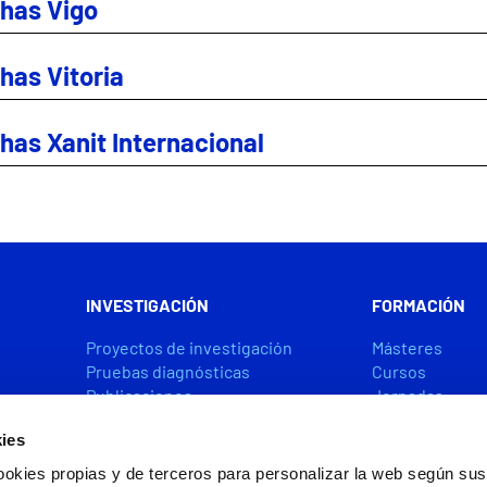
has Vigo
has Vitoria
has Xanit Internacional
INVESTIGACIÓN
FORMACIÓN
Proyectos de investigación
Másteres
Pruebas diagnósticas
Cursos
Publicaciones
Jornadas
Premios y ayudas
Becas y Ayuda
ies
ookies propias y de terceros para personalizar la web según sus