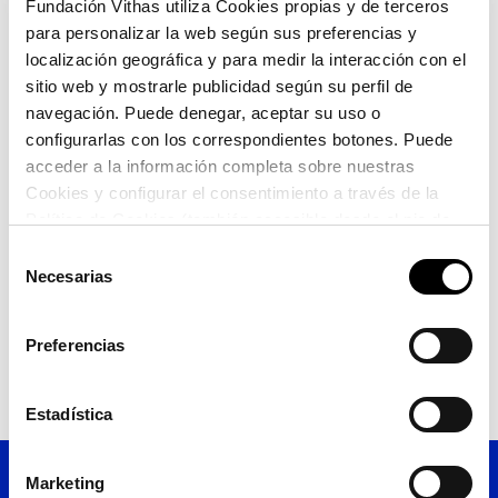
Fundación Vithas utiliza Cookies propias y de terceros
– Patrono Vicepresidente:
D. David Baulenas
para personalizar la web según sus preferencias y
Parellada
localización geográfica y para medir la interacción con el
– Patronos Vocales:
sitio web y mostrarle publicidad según su perfil de
navegación. Puede denegar, aceptar su uso o
D. Ignacio Martínez González
configurarlas con los correspondientes botones. Puede
acceder a la información completa sobre nuestras
Dña. Victoria Verdú Llorca
Cookies y configurar el consentimiento a través de la
Política de Cookies (también accesible desde el pie de
D. José María Baena Talavera
página). Alguna de las Cookies podría suponer una
Selección
transferencia de datos fuera del EEE (más información
D. Antonio Salvador Maneu Marcos
Necesarias
de
en la Política de Cookies).
consentimiento
– Secretaria No Patrono:
Dña. Mar Álvarez
Preferencias
Reygosa
Estadística
Marketing