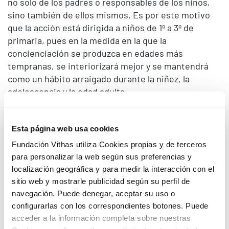
no solo de los padres o responsables de los niños,
sino también de ellos mismos. Es por este motivo
que la acción está dirigida a niños de 1º a 3º de
primaria, pues en la medida en la que la
concienciación se produzca en edades más
tempranas, se interiorizará mejor y se mantendrá
como un hábito arraigado durante la niñez, la
adolescencia y la edad adulta
El equipo de dermatólogos se ha dividido por
Esta página web usa cookies
diferentes centros educativos, donde imparten un
Fundación Vithas utiliza Cookies propias y de terceros
taller práctico en el que los participantes pueden
para personalizar la web según sus preferencias y
conocer desde los nocivos efectos de exponerse al
localización geográfica y para medir la interacción con el
sol sin protección, hasta el tipo de crema más
sitio web y mostrarle publicidad según su perfil de
adecuado según su edad y tipo de piel, o las horas
navegación. Puede denegar, aceptar su uso o
del día en las que existen mayores riegos de
configurarlas con los correspondientes botones. Puede
quemaduras. Estas aulas buscan también la
acceder a la información completa sobre nuestras