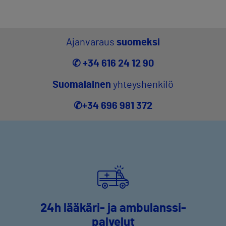
Ajanvaraus
suomeksi
✆
+34 616 24 12 90
Suomalainen
yhteyshenkilö
✆
+34 696 981 372
24h lääkäri- ja ambulanssi-
palvelut