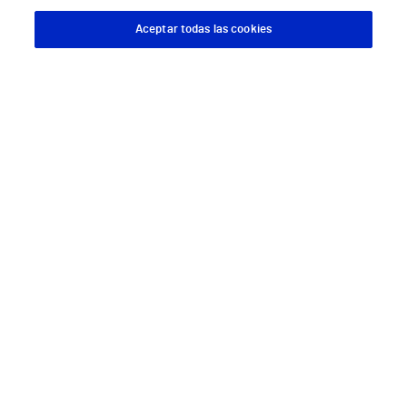
kaikesta
Aceptar todas las cookies
Sinun tarvitsee huolehtia vain
terveydestäsi