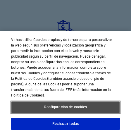
Vithas utiliza Cookies propias y de terceros para personalizar
la web según sus preferencias y localización geográfica y
Sairausvakuutus ja sen kattavuus
para medir la interacción con el sitio web y mostrarle
publicidad según su perfil de navegación. Puede denegar,
aceptar su uso o configurarlas con los correspondientes
Teemme yhteistyötä johtavien ulkomaisten ja
botones. Puede acceder a la información completa sobre
kotimaisten vakuutusyhtiöiden kanssa
nuestras Cookies y configurar el consentimiento a través de
la Política de Cookies (también accesible desde el pie de
página). Alguna de las Cookies podría suponer una
transferencia de datos fuera del EEE (más información en la
Política de Cookies).
Configuración de cookies
Rechazar todas
Me huolehdimme