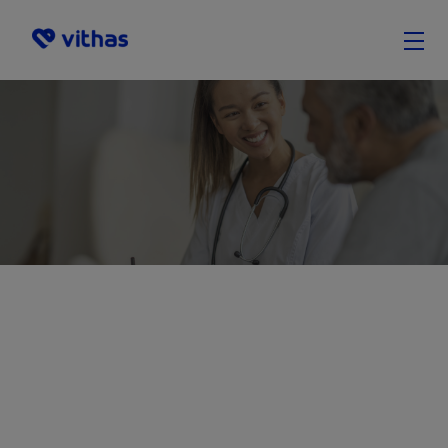
Palvelut
Ota yhteyttä
Missä olemme
ES