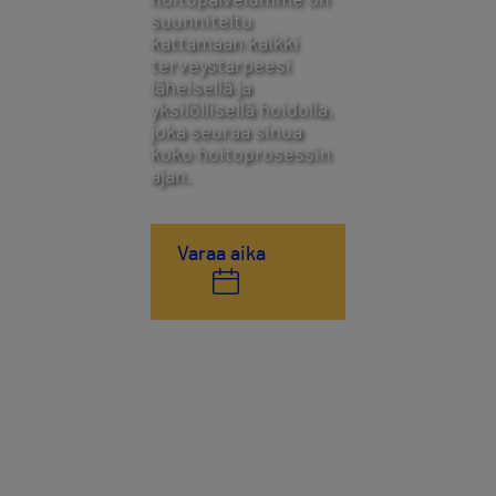
hoitopalvelumme on
suunniteltu
kattamaan kaikki
terveystarpeesi
läheisellä ja
yksilöllisellä hoidolla,
joka seuraa sinua
koko hoitoprosessin
ajan.
Varaa aika