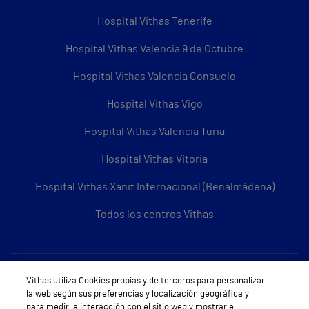
Hospital Vithas Tenerife
Hospital Vithas Valencia 9 de Octubre
Hospital Vithas Valencia Consuelo
Hospital Vithas Vigo
Hospital Vithas Valencia Turia
Hospital Vithas Vitoria
Hospital Vithas Xanit Internacional (Benalmádena)
Todos los centros Vithas
Sobre Vithas
Vithas utiliza Cookies propias y de terceros para personalizar
la web según sus preferencias y localización geográfica y
Quiénes somos
para medir la interacción con el sitio web y mostrarle