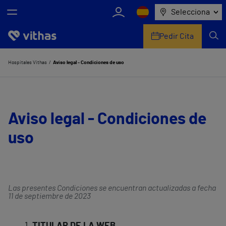
Selecciona
Pedir Cita
Nosotros
Hospitales Vithas
Aviso legal - Condiciones de uso
Centros
Servicios de salud
Aviso legal - Condiciones de
uso
Equipo médico y asistencial
Información útil
Comunicación
Las presentes Condiciones se encuentran actualizadas a fecha
11 de septiembre de 2023