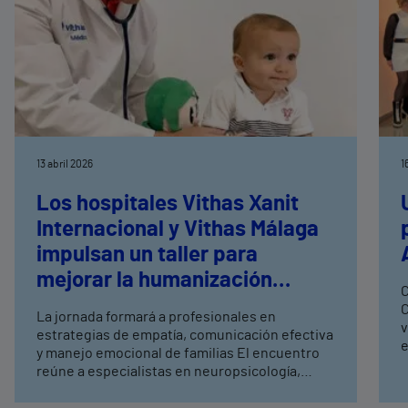
13 abril 2026
1
Los hospitales Vithas Xanit
Internacional y Vithas Málaga
impulsan un taller para
mejorar la humanización
C
pediátrica en urgencias
C
La jornada formará a profesionales en
v
estrategias de empatía, comunicación efectiva
e
y manejo emocional de familias El encuentro
l
reúne a especialistas en neuropsicología,
e
coaching sanitario y pediatría clínica