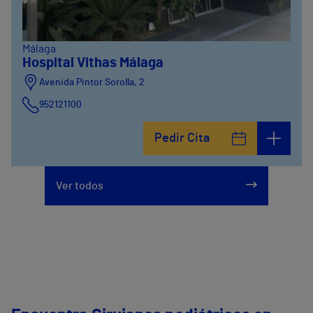
Málaga
Hospital Vithas Málaga
Avenida Pintor Sorolla, 2
952121100
Calle De la Era , 6
Pedir Cita
952121100
Avenida Pintor Sorolla, 2
Ver todos
635319819