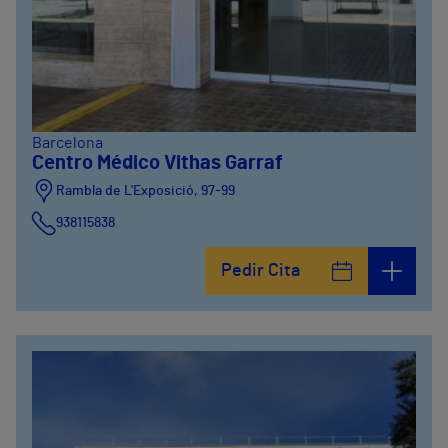
Barcelona
Centro Médico Vithas Garraf
Rambla de L'Exposició, 97-99
938115838
Pedir Cita