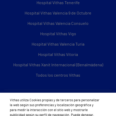
Hospital Vithas Tenerife
Hospital Vithas Valencia 9 de Octubre
Hospital Vithas Valencia Consuelo
Hospital Vithas Vigo
Hospital Vithas Valencia Turia
Hospital Vithas Vitoria
Hospital Vithas Xanit Internacional (Benalmádena)
Todos los centros Vithas
Sobre Vithas
Vithas utiliza Cookies propias y de terceros para personalizar
la web según sus preferencias y localización geográfica y
Quiénes somos
para medir la interacción con el sitio web y mostrarle
publicidad según su perfil de navegación. Puede denegar,