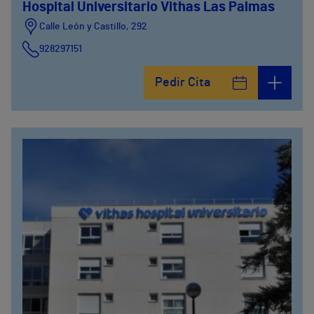
Hospital Universitario Vithas Las Palmas
Calle León y Castillo, 292
928297151
Calle León y Castillo, 294
Pedir Cita
928297151