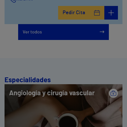
Calle De la Era , 6
Pedir Cita
952121100
Avenida Pintor Sorolla, 2
Ver todos
635319819
Especialidades
Angiología y cirugía vascular