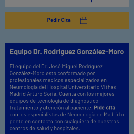
Pedir Cita
Equipo Dr. Rodríguez González-Moro
El equipo del Dr. José Miguel Rodríguez
González-Moro está conformado por
profesionales médicos especializados en
Neumología del Hospital Universitario Vithas
Madrid Arturo Soria. Cuenta con los mejores
equipos de tecnología de diagnóstico,
tratamiento y atención al paciente.
Pide cita
con los especialistas de Neumología en Madrid o
ponte en contacto con cualquiera de nuestros
centros de salud y hospitales.