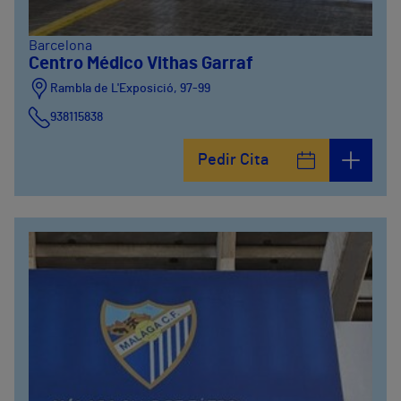
Barcelona
Centro Médico Vithas Garraf
Rambla de L'Exposició, 97-99
938115838
Pedir Cita