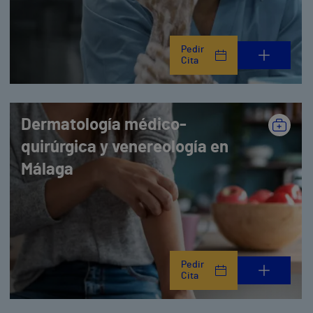
Pedir
Cita
Dermatología médico-
quirúrgica y venereología en
Málaga
Pedir
Cita