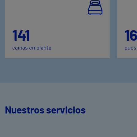
141
1
camas en planta
puest
Nuestros servicios