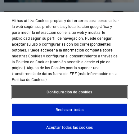
Ginecología en Málaga
Vithas utiliza Cookies propias y de terceros para personalizar
la web según sus preferencias y localización geográfica y
para medir la interacción con el sitio web y mostrarle
publicidad según su perfil de navegación. Puede denegar,
aceptar su uso o configurarlas con los correspondientes
botones. Puede acceder a la información completa sobre
nuestras Cookies y configurar el consentimiento a través de
la Política de Cookies (también accesible desde el pie de
página). Alguna de las Cookies podría suponer una
transferencia de datos fuera del EEE (más información en la
Política de Cookies).
Pedir
Cita
Configuración de cookies
Rechazar todas
Hematología y hemoterapia en
Málaga
Aceptar todas las cookies
Descargar App
Pedir cita