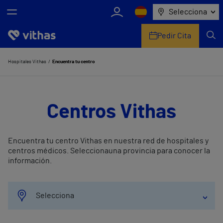
Selecciona
Pedir Cita
Nosotros
Hospitales Vithas
Encuentra tu centro
Centros
Centros Vithas
Servicios de salud
Equipo médico y asistencial
Encuentra tu centro Vithas en nuestra red de hospitales y
centros médicos. Seleccionauna provincia para conocer la
Información útil
información.
Comunicación
Selecciona