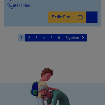
958 001 500
Plaza Ciudad de los Cármenes, 3 (Edificio 2)
Pedir Cita
958800746
1
2
3
4
5
6
Siguiente