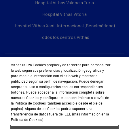
Hospital Vithas Valencia Turia
Hospital Vithas Vitoria
Hospital Vithas Xanit Internacional (Benalmádena)
Todos los centros Vithas
Sobre Vithas
Vithas utiliza Cookies propias y de terceros para personalizar
la web según sus preferencias y localización geográfica y
Quiénes somos
para medir la interacción con el sitio web y mostrarle
publicidad según su perfil de navegación. Puede denegar,
Trabajar en Vithas
aceptar su uso o configurarlas con los correspondientes
botones. Puede acceder a la información completa sobre
Teléfono Cita Médica
nuestras Cookies y configurar el consentimiento a través de
la Política de Cookies (también accesible desde el pie de
Teléfono Atención al Cliente
página). Alguna de las Cookies podría suponer una
transferencia de datos fuera del EEE (más información en la
Política de seguridad y salud en el trabajo
Política de Cookies).