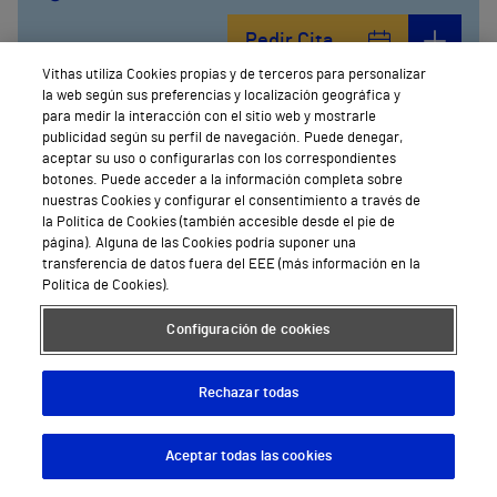
Pedir Cita
Vithas utiliza Cookies propias y de terceros para personalizar
la web según sus preferencias y localización geográfica y
Ver todos
para medir la interacción con el sitio web y mostrarle
publicidad según su perfil de navegación. Puede denegar,
aceptar su uso o configurarlas con los correspondientes
botones. Puede acceder a la información completa sobre
nuestras Cookies y configurar el consentimiento a través de
la Política de Cookies (también accesible desde el pie de
página). Alguna de las Cookies podría suponer una
transferencia de datos fuera del EEE (más información en la
Precio de la Cirugía
Política de Cookies).
refractiva
Configuración de cookies
Si deseas recupera tu visión con una cirugía
segura y efectiva, nuestro equipo de especialistas
Rechazar todas
está aquí para asesorarte.
En Vithas, ofrecemos un presupuesto
Aceptar todas las cookies
Descargar App
Pedir cita
personalizado tras una evaluación médica.
También contamos con opciones de