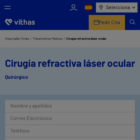
Selecciona
Pedir Cita
Nosotros
Hospitales Vithas
Tratamientos Médicos
Cirugía refractiva láser ocular
Centros
Cirugía refractiva láser ocular
Servicios de salud
Quirúrgico
Equipo médico y asistencial
Información útil
Comunicación