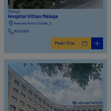
Málaga
Hospital Vithas Málaga
Avenida Pintor Sorolla, 2
952121100
Calle De la Era , 6
Pedir Cita
952121100
Avenida Pintor Sorolla, 2
635319819