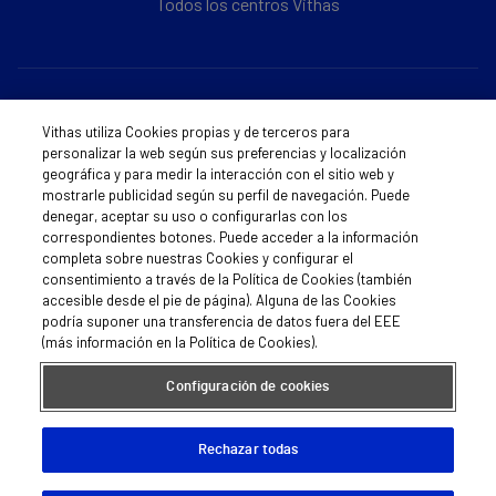
Todos los centros Vithas
Sobre Vithas
Vithas utiliza Cookies propias y de terceros para
Quiénes somos
personalizar la web según sus preferencias y localización
geográfica y para medir la interacción con el sitio web y
Trabajar en Vithas
mostrarle publicidad según su perfil de navegación. Puede
denegar, aceptar su uso o configurarlas con los
correspondientes botones. Puede acceder a la información
Teléfono Cita Médica
completa sobre nuestras Cookies y configurar el
consentimiento a través de la Política de Cookies (también
Teléfono Atención al Cliente
accesible desde el pie de página). Alguna de las Cookies
podría suponer una transferencia de datos fuera del EEE
Política de seguridad y salud en el trabajo
(más información en la Política de Cookies).
Conoce a Supervita
Configuración de cookies
Rechazar todas
Aviso Legal
Política de cookies
Política de privacidad
Mapa web
Protección de datos