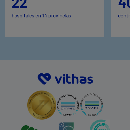
22
4
hospitales en 14 provincias
centr