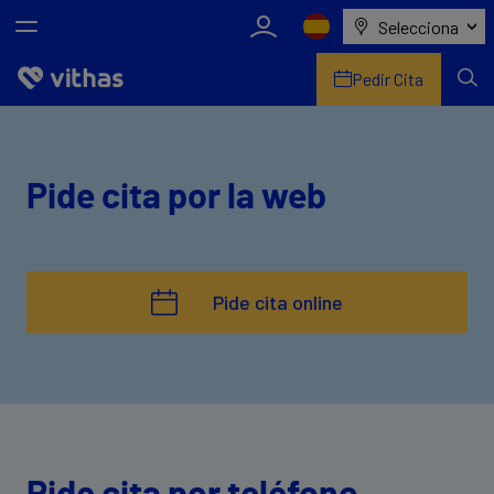
Selecciona
Pedir Cita
Nosotros
Centros
Pide cita por la web
Servicios de salud
Equipo médico y asistencial
Pide cita online
Información útil
Comunicación