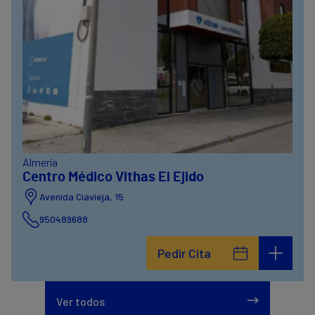
Almería
Centro Médico Vithas El Ejido
Avenida Ciavieja, 15
950489688
Pedir Cita
Ver todos