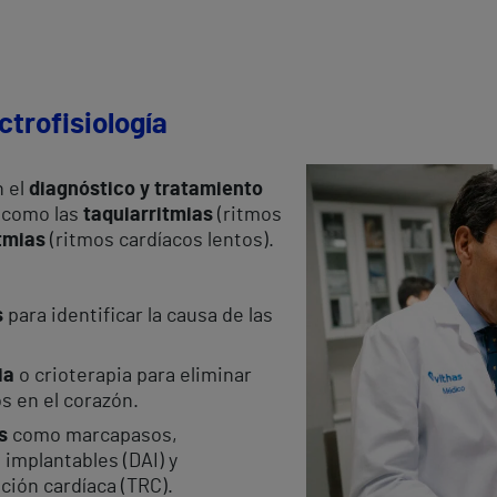
ctrofisiología
n el
diagnóstico y tratamiento
como las
taquiarritmias
(ritmos
tmias
(ritmos cardíacos lentos).
s
para identificar la causa de las
ia
o crioterapia para eliminar
s en el corazón.
s
como marcapasos,
implantables (DAI) y
ción cardíaca (TRC).