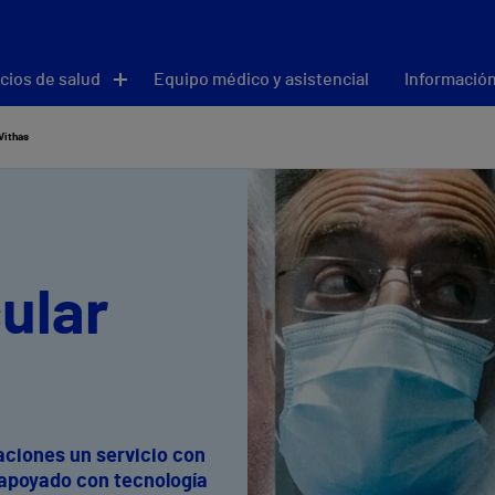
cios de salud
Equipo médico y asistencial
Información
Vithas
ular
ciones un servicio con
, apoyado con tecnología