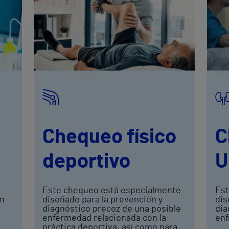
Chequeo físico
C
deportivo
U
Este chequeo está especialmente
Est
en
diseñado para la prevención y
dis
diagnóstico precoz de una posible
dia
enfermedad relacionada con la
enf
práctica deportiva, así como para