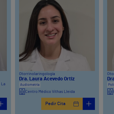
Otorrinolaringología
Oto
Dra. Laura Acevedo Ortiz
Dr
d La
Audiometría
Pol
Centro Médico Vithas Lleida
Pedir Cita