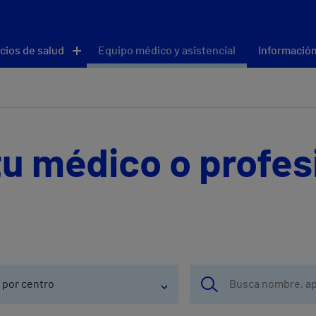
cios de salud
Equipo médico y asistencial
Información
u médico o profes
 por centro