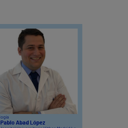
logía
. Pablo Abad López