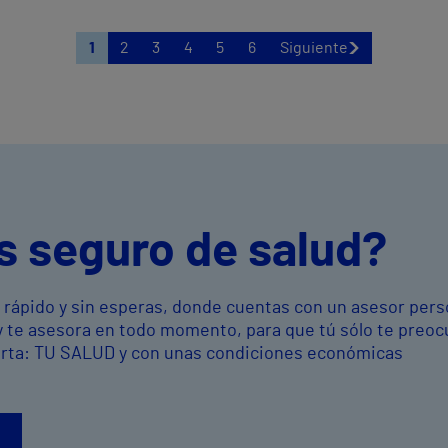
1
2
3
4
5
6
Siguiente
s seguro de salud?
o rápido y sin esperas, donde cuentas con un asesor pers
y te asesora en todo momento, para que tú sólo te preo
orta: TU SALUD y con unas condiciones económicas