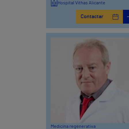
Hospital Vithas Alicante
Contactar
Medicina regenerativa