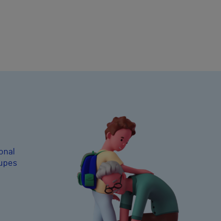
onal
cupes