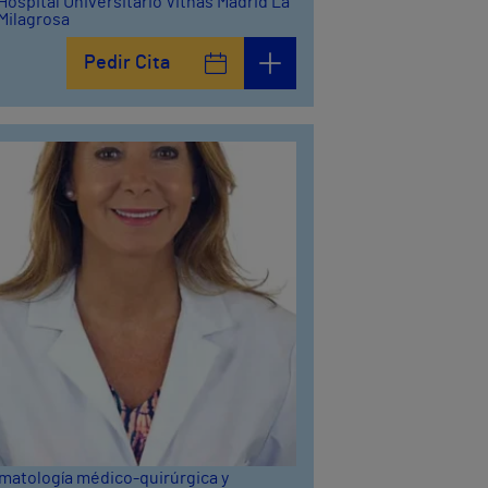
Hospital Universitario Vithas Madrid La
Milagrosa
Pedir Cita
matología médico-quirúrgica y