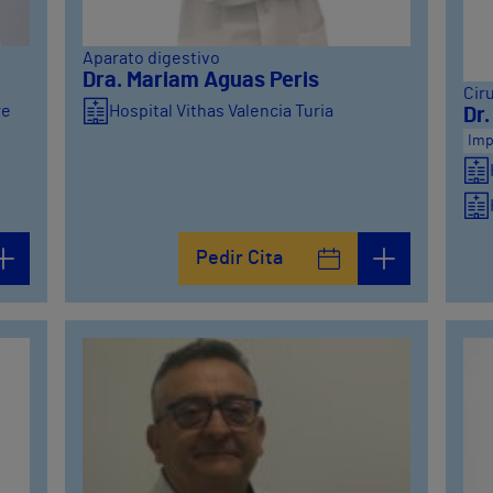
Aparato digestivo
Dra. Mariam Aguas Peris
Ciru
re
Hospital Vithas Valencia Turia
Dr
Imp
Pedir Cita