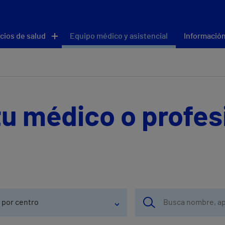
cios de salud
Equipo médico y asistencial
Información
u médico o profes
 por centro