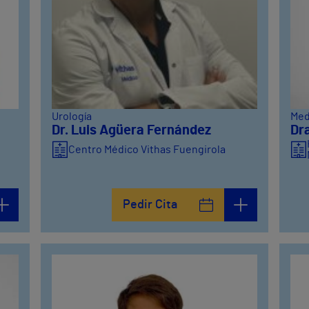
Urología
Med
Dr. Luis Agüera Fernández
Dr
Centro Médico Vithas Fuengirola
Pedir Cita