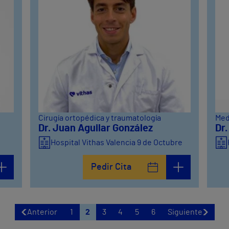
Cirugía ortopédica y traumatología
Med
Dr. Juan Aguilar González
Dr
Hospital Vithas Valencia 9 de Octubre
Pedir Cita
Anterior
1
2
3
4
5
6
Siguiente