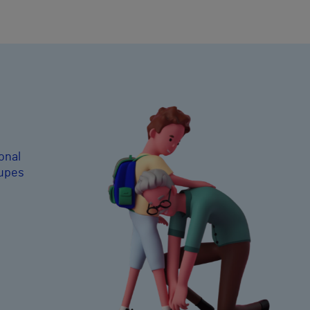
onal
cupes