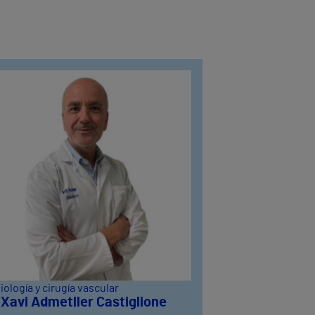
iología y cirugía vascular
 Xavi Admetller Castiglione