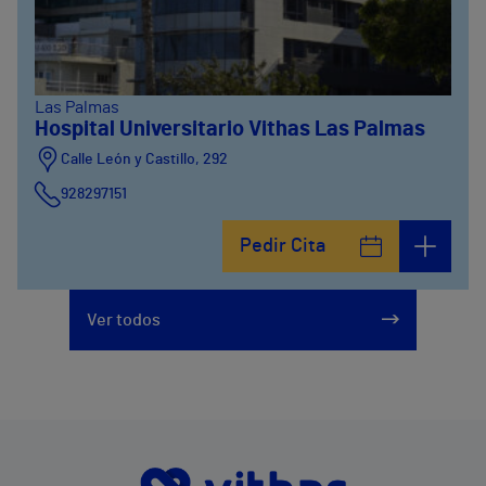
Las Palmas
Hospital Universitario Vithas Las Palmas
Calle León y Castillo, 292
928297151
Calle León y Castillo, 294
Pedir Cita
928297151
Ver todos