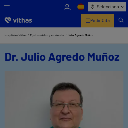
Selecciona
Pedir Cita
Nosotros
Hospitales Vithas
Equipo médico y asistencial
Julio Agredo Muñoz
Centros
Dr. Julio Agredo Muñoz
Servicios de salud
Equipo médico y asistencial
Información útil
Comunicación