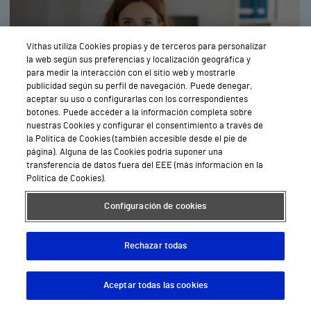
Vithas utiliza Cookies propias y de terceros para personalizar
la web según sus preferencias y localización geográfica y
para medir la interacción con el sitio web y mostrarle
publicidad según su perfil de navegación. Puede denegar,
aceptar su uso o configurarlas con los correspondientes
botones. Puede acceder a la información completa sobre
Pedir
nuestras Cookies y configurar el consentimiento a través de
Cita
la Política de Cookies (también accesible desde el pie de
página). Alguna de las Cookies podría suponer una
transferencia de datos fuera del EEE (más información en la
Política de Cookies).
Hematología y hemoterapia en
Configuración de cookies
Valencia
Rechazar todas
Aceptar todas las cookies
Descargar App
Pedir cita