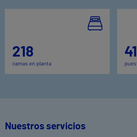
218
41
camas en planta
puest
Nuestros servicios