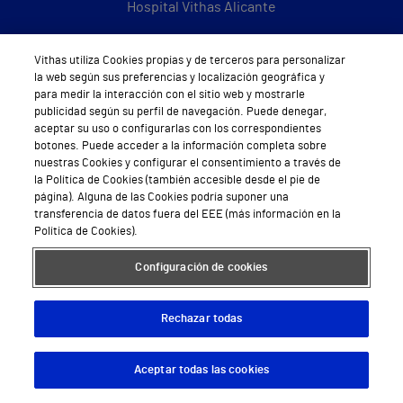
Hospital Vithas Alicante
Hospital Vithas Almería
Vithas utiliza Cookies propias y de terceros para personalizar
la web según sus preferencias y localización geográfica y
Hospital Vithas Barcelona
para medir la interacción con el sitio web y mostrarle
publicidad según su perfil de navegación. Puede denegar,
Hospital Vithas Castellón
aceptar su uso o configurarlas con los correspondientes
botones. Puede acceder a la información completa sobre
Hospital Vithas Granada
nuestras Cookies y configurar el consentimiento a través de
la Política de Cookies (también accesible desde el pie de
Hospital Universitario Vithas Las Palmas
página). Alguna de las Cookies podría suponer una
transferencia de datos fuera del EEE (más información en la
Hospital Vithas Lleida
Política de Cookies).
Hospital Universitario Vithas Madrid Aravaca
Configuración de cookies
Hospital Universitario Vithas Madrid Arturo Soria
Rechazar todas
Hospital Universitario Vithas Madrid La Milagrosa
Hospital Vithas Málaga
Aceptar todas las cookies
Descargar App
Pedir cita