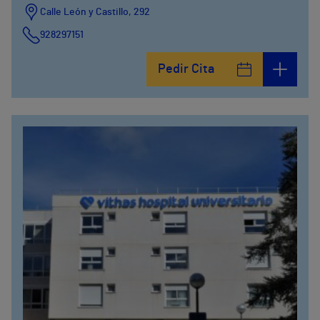
Calle León y Castillo, 292
928297151
Calle León y Castillo, 294
Pedir Cita
928297151