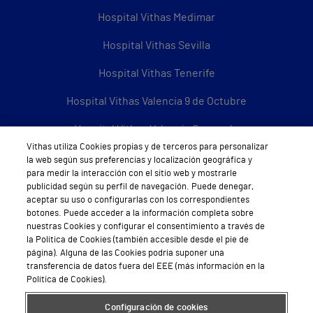
Hospital Vithas Medimar
Hospital Vithas Sevilla
Hospital Vithas Tenerife
Hospital Vithas Valencia 9 de Octubre
Hospital Vithas Valencia Consuelo
Vithas utiliza Cookies propias y de terceros para personalizar
Hospital Vithas Vigo
la web según sus preferencias y localización geográfica y
para medir la interacción con el sitio web y mostrarle
Hospital Vithas Valencia Turia
publicidad según su perfil de navegación. Puede denegar,
aceptar su uso o configurarlas con los correspondientes
Hospital Vithas Vitoria
botones. Puede acceder a la información completa sobre
nuestras Cookies y configurar el consentimiento a través de
Hospital Vithas Xanit Internacional (Benalmádena)
la Política de Cookies (también accesible desde el pie de
página). Alguna de las Cookies podría suponer una
transferencia de datos fuera del EEE (más información en la
Todos los centros Vithas
Política de Cookies).
Configuración de cookies