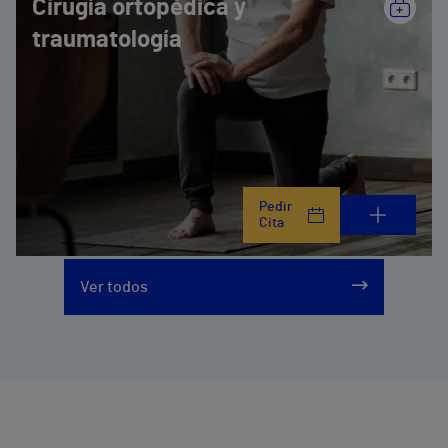
Cirugía ortopédica y
traumatología
Pedir
Cita
Ver todos