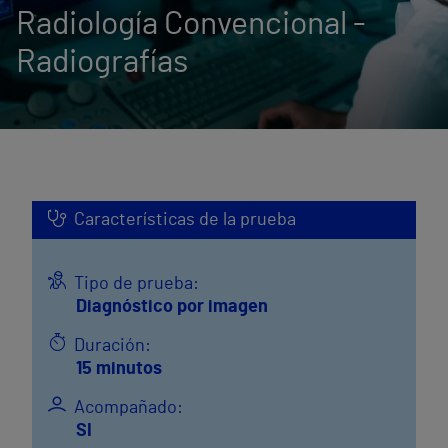
Radiología Convencional -
Radiografías
Características de la prueba
Tipo de prueba:
Diagnóstico por imagen
Duración:
15 minutos
Acompañado:
SI