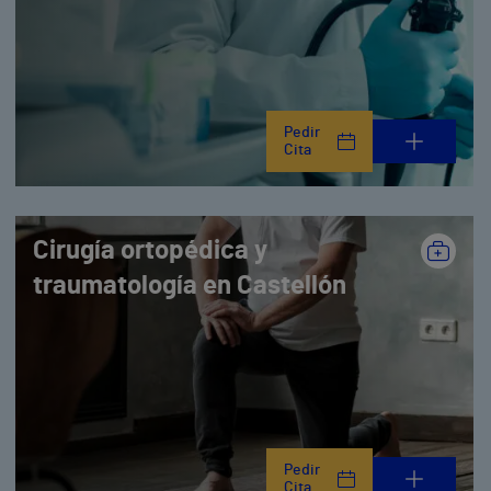
Pedir
Cita
Cirugía ortopédica y
traumatología en Castellón
Pedir
Cita