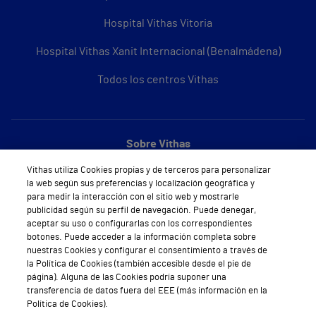
Hospital Vithas Vitoria
Hospital Vithas Xanit Internacional (Benalmádena)
Todos los centros Vithas
Sobre Vithas
Quiénes somos
Vithas utiliza Cookies propias y de terceros para personalizar
la web según sus preferencias y localización geográfica y
Trabajar en Vithas
para medir la interacción con el sitio web y mostrarle
publicidad según su perfil de navegación. Puede denegar,
Teléfono Cita Médica
aceptar su uso o configurarlas con los correspondientes
botones. Puede acceder a la información completa sobre
nuestras Cookies y configurar el consentimiento a través de
Teléfono Atención al Cliente
la Política de Cookies (también accesible desde el pie de
página). Alguna de las Cookies podría suponer una
Política de seguridad y salud en el trabajo
transferencia de datos fuera del EEE (más información en la
Política de Cookies).
Conoce a Supervita