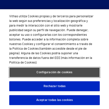
Síguenos
Vithas utiliza Cookies propias y de terceros para personalizar
la web según sus preferencias y localización geográfica y
para medir la interacción con el sitio web y mostrarle
publicidad según su perfil de navegación. Puede denegar,
aceptar su uso o configurarlas con los correspondientes
botones. Puede acceder a la información completa sobre
nuestras Cookies y configurar el consentimiento a través de
Servicios de salud privada
la Política de Cookies (también accesible desde el pie de
página). Alguna de las Cookies podría suponer una
Urgencias
transferencia de datos fuera del EEE (más información en la
Política de Cookies).
Equipo médico y asistencial
Configuración de cookies
Especialidades médicas
Aseguradoras
Rechazar todas
Pide cita médica
Aceptar todas las cookies
Descargar App
Pedir cita
Área privada