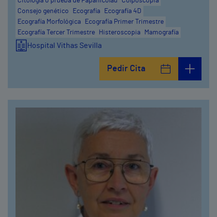
Citología o prueba de Papanicolau
Colposcopia
Consejo genético
Ecografía
Ecografía 4D
Ecografía Morfológica
Ecografía Primer Trimestre
Ecografía Tercer Trimestre
Histeroscopia
Mamografía
Hospital Vithas Sevilla
Pedir Cita