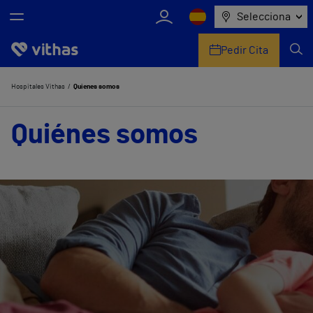
Selecciona
Pedir Cita
Nosotros
Hospitales Vithas
Quienes somos
Centros
Quiénes somos
Servicios de salud
Equipo médico y asistencial
Información útil
Comunicación