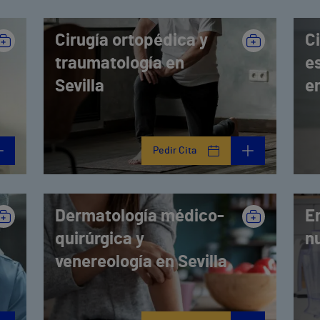
Cirugía ortopédica y
Ci
traumatología en
e
Sevilla
en
Pedir Cita
Dermatología médico-
E
quirúrgica y
nu
venereología en Sevilla