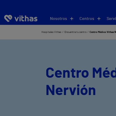
Nosotros
Centros
Servi
Hospitales Vithas
Encuentra tu centro
Centro Médico Vithas 
Centro Méd
Nervión