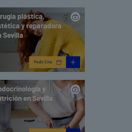
rugía plástica,
stética y reparadora
 Sevilla
Pedir Cita
ndocrinología y
trición en Sevilla