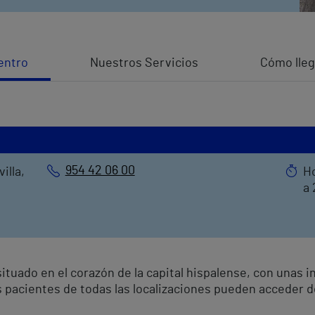
entro
Nuestros Servicios
Cómo lleg
954 42 06 00
illa,
Ho
a
tuado en el corazón de la capital hispalense, con unas i
s pacientes de todas las localizaciones pueden acceder de