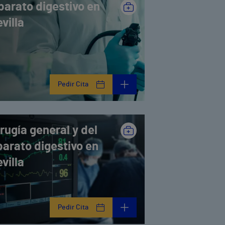
parato digestivo en
villa
Pedir Cita
rugía general y del
parato digestivo en
villa
Pedir Cita