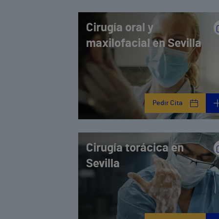
Cirugía oral y
maxilofacial en Sevilla
Pedir Cita
Cirugía torácica en
Sevilla