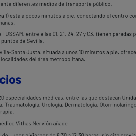
diante diferentes medios de transporte público.
ea 1) está a pocos minutos a pie, conectando el centro c
manas.
 TUSSAM, entre ellas 01, 21, 24, 27 y C3, tienen paradas 
 puntos de Sevilla.
illa-Santa Justa, situada a unos 10 minutos a pie, ofrece 
e localidades del área metropolitana.
cios
 20 especialidades médicas, entre las que destacan Unida
a, Traumatología, Urología, Dermatología, Otorrinolaringo
rapia.
 médico Vithas Nervión añade
: de Lunes a Viernes de
8.30 a 12.30 horas
, sin cita previa