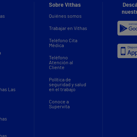
Sobre Vithas
Descá
nuest
vas
Quiénes somos
Trabajar en Vithas
Teléfono Cita
Médica
a
Teléfono
Atención al
Cliente
Política de
seguridad y salud
thas Las
en el trabajo
Conoce a
Supervita
thas
thas