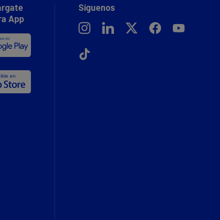
rgate
Síguenos
ra App