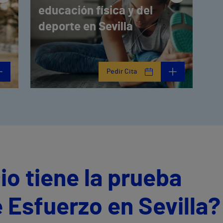
educación física y del
deporte en Sevilla
Pedir Cita
io tiene la prueba
 Esfuerzo en Sevilla?