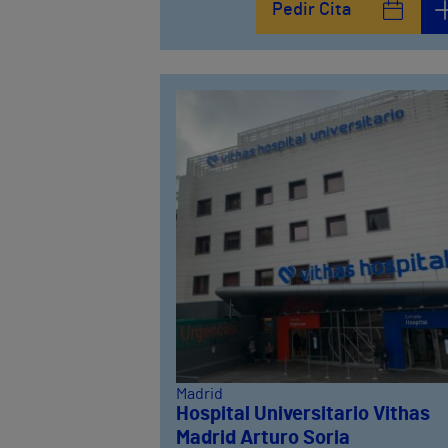
Pedir Cita
Avenida del Cosmo , 4
952 56 19 51
Madrid
Hospital Universitario Vithas
Madrid Arturo Soria