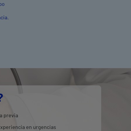
po
cia.
?
a previa
experiencia en urgencias