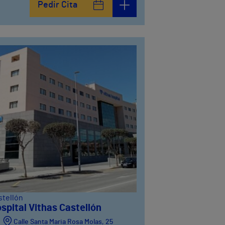
Pedir Cita
stellón
spital Vithas Castellón
Calle Santa Maria Rosa Molas, 25