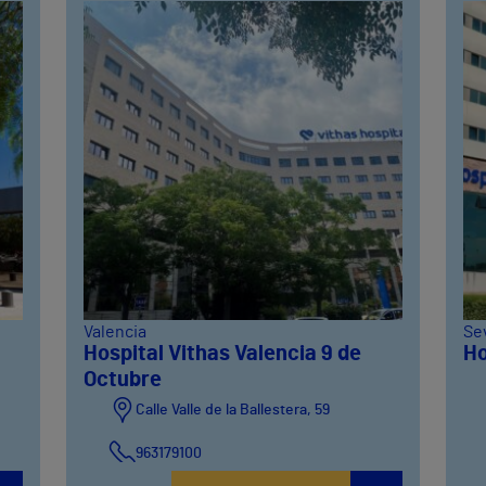
Valencia
Sev
Hospital Vithas Valencia 9 de
Ho
Octubre
Calle Valle de la Ballestera, 59
963179100