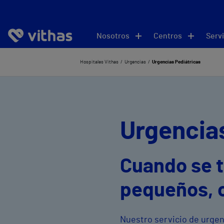
Nosotros
Centros
Servi
Hospitales Vithas
Urgencias
Urgencias Pediátricas
Urgencias
Cuando se t
pequeños, 
Nuestro servicio de urgen