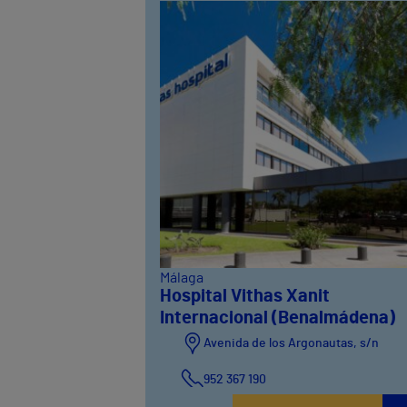
Málaga
Hospital Vithas Xanit
Internacional (Benalmádena)
Avenida de los Argonautas, s/n
952 367 190