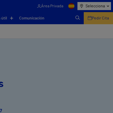
Área Privada
Selecciona
 útil
Comunicación
Pedir Cita
s
 7