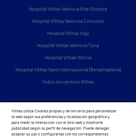
Hospital Vithas Valencia 9 de Octubre
Hospital Vithas Valencia Consuelo
Hospital Vithas Vigo
Hospital Vithas Valencia Turia
Hospital Vithas Vitoria
Hospital Vithas Xanit Internacional (Benalmádena)
Todos los centros Vithas
Sobre Vithas
Vithas utiliza Cookies propias y de terceros para personalizar
la web según sus preferencias y localización geográfica y
Quiénes somos
para medir la interacción con el sitio web y mostrarle
publicidad según su perfil de navegación. Puede denegar,
Trabajar en Vithas
aceptar su uso o configurarlas con los correspondientes