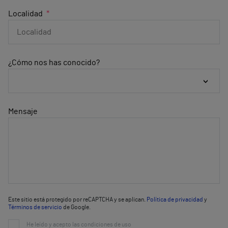
Localidad
¿Cómo nos has conocido?
Mensaje
Este sitio está protegido por reCAPTCHA y se aplican.
Política de privacidad
y
Términos de servicio
de Google.
He leído y acepto las condiciones de uso