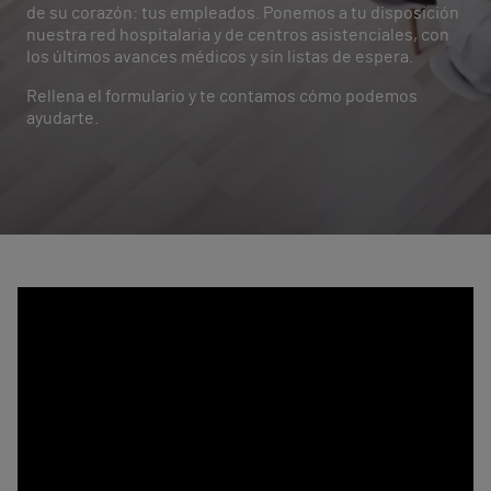
de su corazón: tus empleados. Ponemos a tu disposición
nuestra red hospitalaria y de centros asistenciales, con
los últimos avances médicos y sin listas de espera.
Rellena el formulario y te contamos cómo podemos
ayudarte.