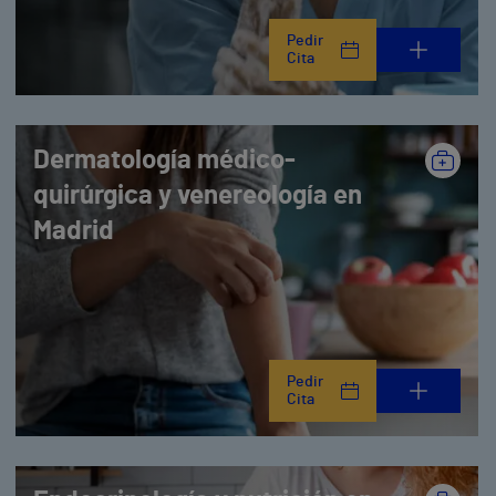
Pedir
Cita
Dermatología médico-
quirúrgica y venereología en
Madrid
Pedir
Cita