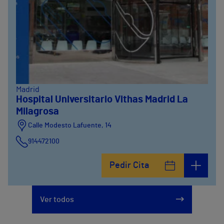
Madrid
Hospital Universitario Vithas Madrid La
Milagrosa
Calle Modesto Lafuente, 14
914472100
Calle Fernández de la Hoz, 45
Pedir Cita
914473400
Ver todos