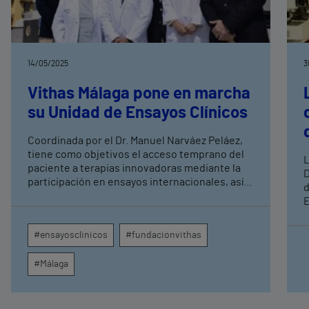
14/05/2025
3
Vithas Málaga pone en marcha
su Unidad de Ensayos Clínicos
Coordinada por el Dr. Manuel Narváez Peláez,
tiene como objetivos el acceso temprano del
L
paciente a terapias innovadoras mediante la
D
participación en ensayos internacionales, así
d
como una atención centrada en la persona.
E
Entre los estudios activos destacan 4 ensayos
m
clínicos de neurociencia coordinados por el
e
#ensayosclinicos
#fundacionvithas
equipo del Dr. Pedro Serrano, así como 6
r
ensayos clínicos de oncología liderados por el
q
#Málaga
Dr. Emilio Alba y uno de Dermatología por el Dr.
Enrique Herrera.
o
c