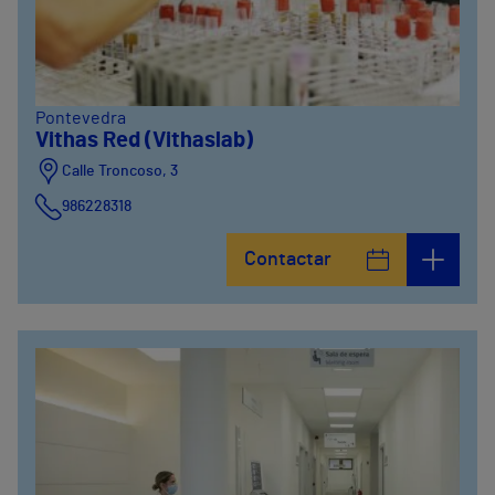
Pontevedra
Vithas Red (Vithaslab)
Calle Troncoso, 3
986228318
Avenida de Vigo, 5
Contactar
986841100
Calle Alfredo Vicenti, 42
981067066