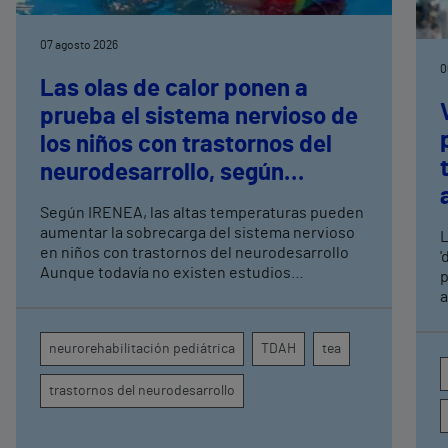
07 agosto 2026
0
Las olas de calor ponen a
prueba el sistema nervioso de
los niños con trastornos del
neurodesarrollo, según
expertos en
Según IRENEA, las altas temperaturas pueden
neurorrehabilitación
aumentar la sobrecarga del sistema nervioso
L
pediátrica de Vithas
en niños con trastornos del neurodesarrollo
'
Aunque todavía no existen estudios
p
específicos, la evidencia científica permite
a
comprender por qué el calor puede influir en la
c
atención, la regulación emocional y la
d
neurorehabilitación pediátrica
TDAH
tea
conducta
s
trastornos del neurodesarrollo