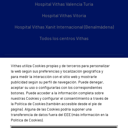
Hospital Vithas Valencia Turia
Hospital Vithas Vitoria
Hospital Vithas Xanit Internacional (Benalmádena)
Todos los centros Vithas
Sobre Vithas
Vithas utiliza Cookies propias y de terceros para personalizar
la web según sus preferencias y localización geográfica y
Quiénes somos
para medir la interacción con el sitio web y mostrarle
publicidad según su perfil de navegación. Puede denegar,
Trabajar en Vithas
aceptar su uso o configurarlas con los correspondientes
botones. Puede acceder a la información completa sobre
Teléfono Cita Médica
nuestras Cookies y configurar el consentimiento a través de
la Política de Cookies (también accesible desde el pie de
Teléfono Atención al Cliente
página). Alguna de las Cookies podría suponer una
transferencia de datos fuera del EEE (más información en la
Política de seguridad y salud en el trabajo
Política de Cookies).