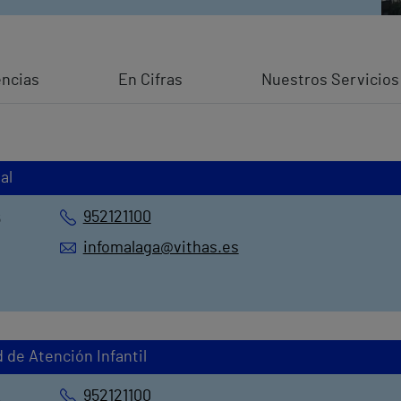
ncias
En Cifras
Nuestros Servicios
al
952121100
6
infomalaga@vithas.es
 de Atención Infantil
952121100
,