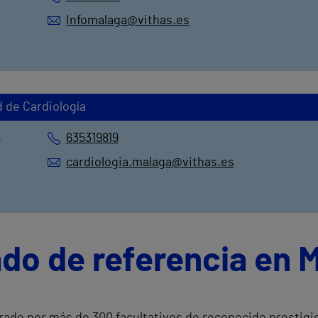
Infomalaga@vithas.es
d de Cardiología
635319819
6
cardiologia.malaga@vithas.es
ado de referencia en 