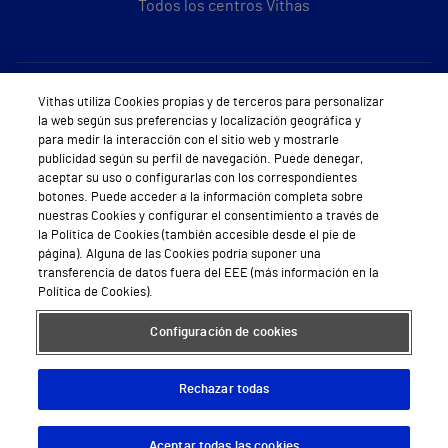
Todos los centros Vithas
Sobre Vithas
Vithas utiliza Cookies propias y de terceros para personalizar
la web según sus preferencias y localización geográfica y
Quiénes somos
para medir la interacción con el sitio web y mostrarle
publicidad según su perfil de navegación. Puede denegar,
Trabajar en Vithas
aceptar su uso o configurarlas con los correspondientes
botones. Puede acceder a la información completa sobre
Teléfono Cita Médica
nuestras Cookies y configurar el consentimiento a través de
la Política de Cookies (también accesible desde el pie de
Teléfono Atención al Cliente
página). Alguna de las Cookies podría suponer una
transferencia de datos fuera del EEE (más información en la
Política de seguridad y salud en el trabajo
Política de Cookies).
Conoce a Supervita
Configuración de cookies
Rechazar todas
Aviso Legal
Política de cookies
Política de privacidad
Mapa web
Protección de datos
Aceptar todas las cookies