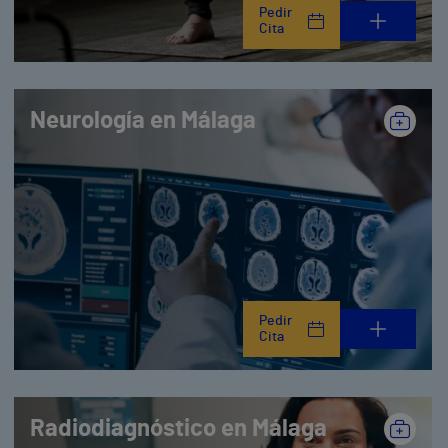
Pedir
Cita
Neurología en Málaga
Pedir
Cita
Radiodiagnóstico en Málaga