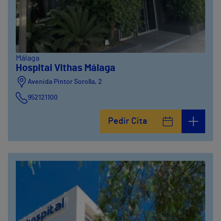
Málaga
Hospital Vithas Málaga
Avenida Pintor Sorolla, 2
952121100
Calle De la Era , 6
Pedir Cita
952121100
Avenida Pintor Sorolla, 2
635319819