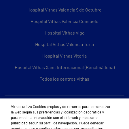
Hospital Vithas Valencia 9 de Octubre
Hospital Vithas Valencia Consuelo
Hospital Vithas Vigo
Hospital Vithas Valencia Turia
Hospital Vithas Vitoria
Hospital Vithas Xanit Internacional (Benalmádena)
Todos los centros Vithas
Sobre Vithas
Vithas utiliza Cookies propias y de terceros para personalizar
la web según sus preferencias y localización geográfica y
Quiénes somos
para medir la interacción con el sitio web y mostrarle
publicidad según su perfil de navegación. Puede denegar,
Trabajar en Vithas
aceptar su uso o configurarlas con los correspondientes