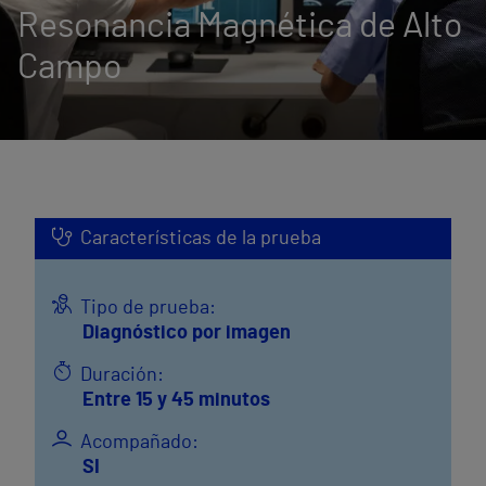
Resonancia Magnética de Alto
Campo
Características de la prueba
Tipo de prueba:
Diagnóstico por imagen
Duración:
Entre 15 y 45 minutos
Acompañado:
SI