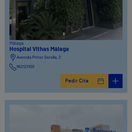
Málaga
Hospital Vithas Málaga
Avenida Pintor Sorolla, 2
952121100
Calle De la Era , 6
Pedir Cita
952121100
Avenida Pintor Sorolla, 2
635319819