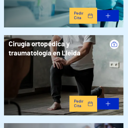
Pedir
Cita
Cirugía ortopédica y
traumatología en Lleida
Pedir
Cita