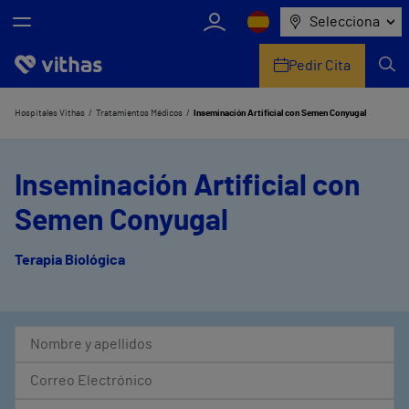
Selecciona
Pedir Cita
Nosotros
Hospitales Vithas
Tratamientos Médicos
Inseminación Artificial con Semen Conyugal
Centros
Inseminación Artificial con
Servicios de salud
Semen Conyugal
Equipo médico y asistencial
Terapia Biológica
Información útil
Comunicación