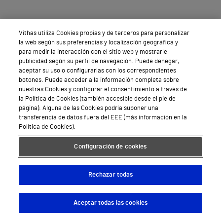
Vithas utiliza Cookies propias y de terceros para personalizar
Preguntas Frecuentes
la web según sus preferencias y localización geográfica y
para medir la interacción con el sitio web y mostrarle
publicidad según su perfil de navegación. Puede denegar,
aceptar su uso o configurarlas con los correspondientes
¿Cuánto tiempo dura el tratamiento de
botones. Puede acceder a la información completa sobre
inseminación artificial con semen
nuestras Cookies y configurar el consentimiento a través de
conyugal?
la Política de Cookies (también accesible desde el pie de
página). Alguna de las Cookies podría suponer una
transferencia de datos fuera del EEE (más información en la
Política de Cookies).
¿Es doloroso el procedimiento de
inseminación?
Configuración de cookies
¿Qué pasa si no me quedo embarazada en
Rechazar todas
el primer intento?
Aceptar todas las cookies
Descargar App
Pedir cita
¿Cuáles son los riesgos de la