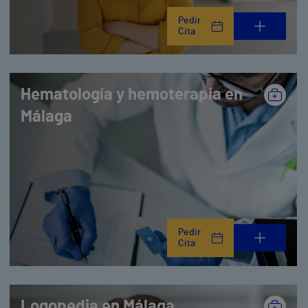
Pedir
Cita
Hematología y hemoterapia en
Málaga
Pedir
Cita
Logopedia en Málaga