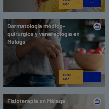
Pedir
Cita
Dermatología médico-
quirúrgica y venereología en
Málaga
Pedir
Cita
Fisioterapia en Málaga