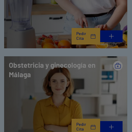
Pedir
Cita
Obstetricia y ginecología en
Málaga
Pedir
Cita