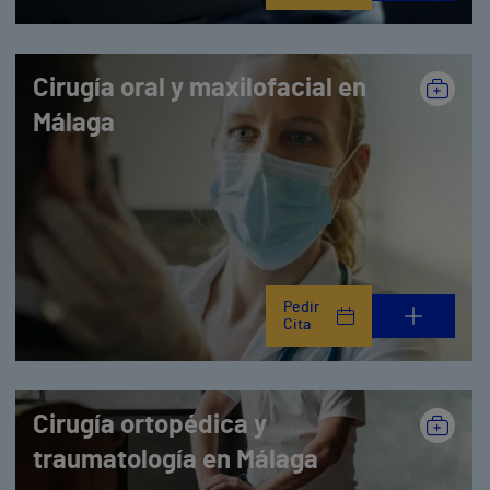
Cirugía oral y maxilofacial en
Málaga
Pedir
Cita
Cirugía ortopédica y
traumatología en Málaga