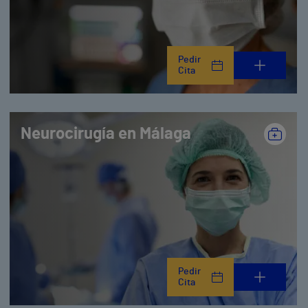
Pedir
Cita
Neurocirugía en Málaga
Pedir
Cita