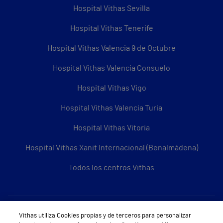
Hospital Vithas Sevilla
Hospital Vithas Tenerife
Hospital Vithas Valencia 9 de Octubre
Hospital Vithas Valencia Consuelo
Hospital Vithas Vigo
Hospital Vithas Valencia Turia
Hospital Vithas Vitoria
Hospital Vithas Xanit Internacional (Benalmádena)
Todos los centros Vithas
Sobre Vithas
Vithas utiliza Cookies propias y de terceros para personalizar