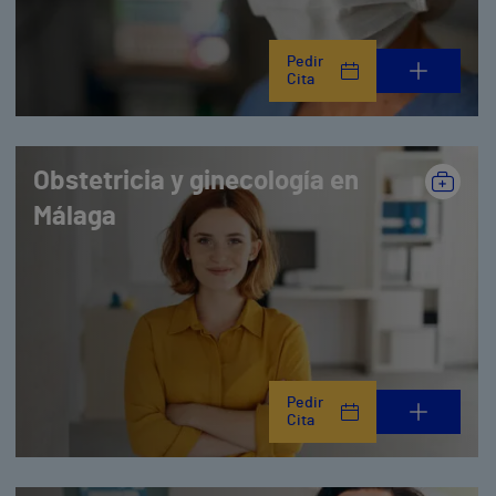
Pedir
Cita
Obstetricia y ginecología en
Málaga
Pedir
Cita