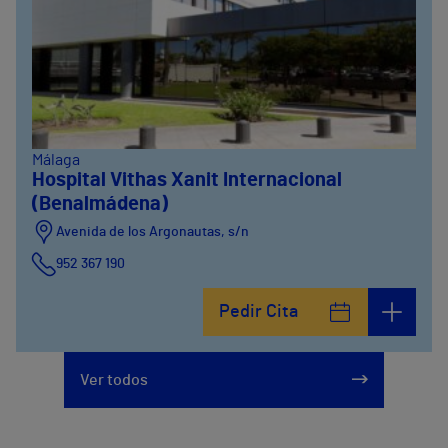
Málaga
Hospital Vithas Xanit Internacional
(Benalmádena)
Avenida de los Argonautas, s/n
952 367 190
Avenida del Cosmo , 4
Pedir Cita
952 56 19 51
Ver todos