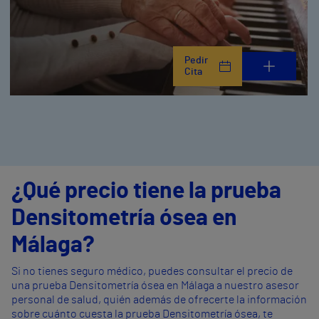
Pedir
Cita
¿Qué precio tiene la prueba
Densitometría ósea en
Málaga?
Si no tienes seguro médico, puedes consultar el precio de
una prueba Densitometría ósea en Málaga a nuestro asesor
personal de salud, quién además de ofrecerte la información
sobre cuánto cuesta la prueba Densitometría ósea, te