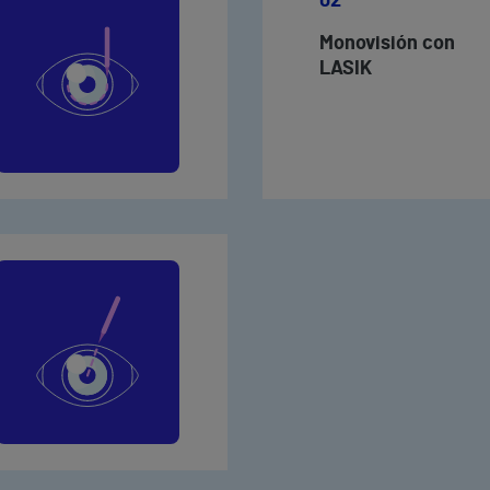
02
Monovisión con
LASIK