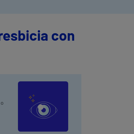
resbicia con
 o