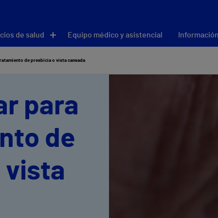
cios de salud
Equipo médico y asistencial
Información
tratamiento de presbicia o vista cansada
ar para
ento de
 vista