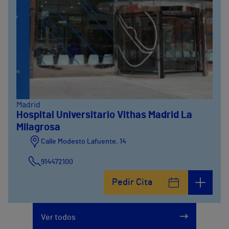
Madrid
Hospital Universitario Vithas Madrid La
Milagrosa
Calle Modesto Lafuente, 14
914472100
Pedir Cita
Calle Fernández de la Hoz, 45
914473400
Ver todos