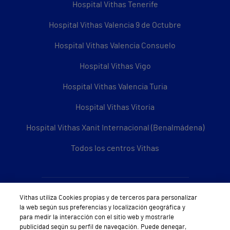
Hospital Vithas Tenerife
Hospital Vithas Valencia 9 de Octubre
Hospital Vithas Valencia Consuelo
Hospital Vithas Vigo
Hospital Vithas Valencia Turia
Hospital Vithas Vitoria
Hospital Vithas Xanit Internacional (Benalmádena)
Todos los centros Vithas
Sobre Vithas
Vithas utiliza Cookies propias y de terceros para personalizar
la web según sus preferencias y localización geográfica y
Quiénes somos
para medir la interacción con el sitio web y mostrarle
publicidad según su perfil de navegación. Puede denegar,