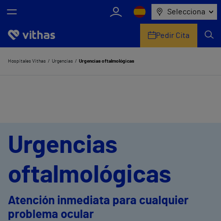
Selecciona
Pedir Cita
Nosotros
Hospitales Vithas
Urgencias
Urgencias oftalmológicas
Centros
Servicios de salud
Equipo médico y asistencial
Urgencias
Información útil
oftalmológicas
Comunicación
Atención inmediata para cualquier
problema ocular