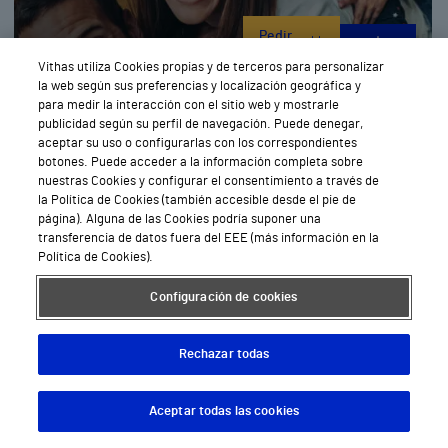
Pedir
Cita
Vithas utiliza Cookies propias y de terceros para personalizar
la web según sus preferencias y localización geográfica y
para medir la interacción con el sitio web y mostrarle
publicidad según su perfil de navegación. Puede denegar,
Medicina General en Alicante
aceptar su uso o configurarlas con los correspondientes
botones. Puede acceder a la información completa sobre
nuestras Cookies y configurar el consentimiento a través de
la Política de Cookies (también accesible desde el pie de
página). Alguna de las Cookies podría suponer una
transferencia de datos fuera del EEE (más información en la
Política de Cookies).
Configuración de cookies
Pedir
Rechazar todas
Cita
Aceptar todas las cookies
Descargar App
Pedir cita