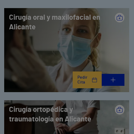
Cirugía oral y maxilofacial en
Alicante
Pedir
Cita
Cirugía ortopédica y
traumatología en Alicante