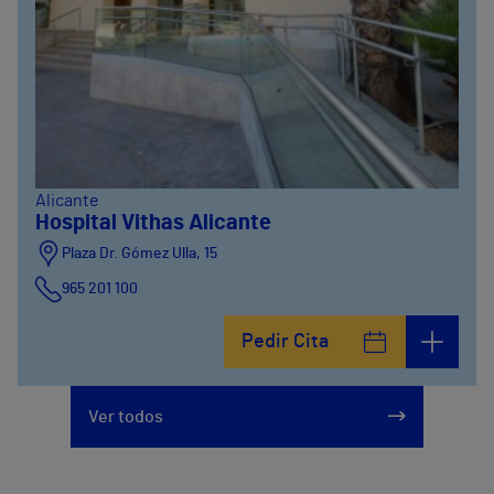
Alicante
Hospital Vithas Alicante
Plaza Dr. Gómez Ulla, 15
965 201 100
Pedir Cita
Ver todos