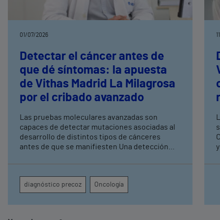
01/07/2026
1
Detectar el cáncer antes de
que dé síntomas: la apuesta
de Vithas Madrid La Milagrosa
por el cribado avanzado
Las pruebas moleculares avanzadas son
L
capaces de detectar mutaciones asociadas al
s
desarrollo de distintos tipos de cánceres
C
antes de que se manifiesten Una detección
y
precoz permite tener una mayor tasa de
espe
curación y mejorar los resultados terapéuticos
l
mediante tratamientos menos agresivos
u
diagnóstico precoz
Oncología
c