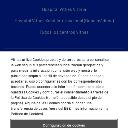
Hospital Vithas Vitoria
Hospital Vithas Xanit Internacional (Benalmádena)
Todos los centros Vithas
Sobre Vithas
Vithas utiliza Cookies propias y de terceros para personalizar
la web según sus preferencias y localización geográfica y
Quiénes somos
para medir la interacción con el sitio web y mostrarle
publicidad según su perfil de navegación. Puede denegar,
Trabajar en Vithas
aceptar su uso o configurarlas con los correspondientes
botones. Puede acceder a la información completa sobre
Teléfono Cita Médica
nuestras Cookies y configurar el consentimiento a través de
la Política de Cookies (también accesible desde el pie de
Teléfono Atención al Cliente
página). Alguna de las Cookies podría suponer una
transferencia de datos fuera del EEE (más información en la
Política de seguridad y salud en el trabajo
Política de Cookies).
Conoce a Supervita
Configuración de cookies