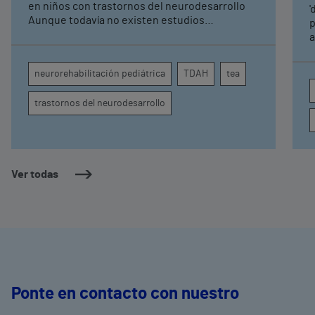
pediátrica de Vithas
en niños con trastornos del neurodesarrollo
'
Aunque todavía no existen estudios
p
específicos, la evidencia científica permite
a
comprender por qué el calor puede influir en la
c
atención, la regulación emocional y la
d
neurorehabilitación pediátrica
TDAH
tea
conducta
s
trastornos del neurodesarrollo
Ver todas
Ponte en contacto con nuestro