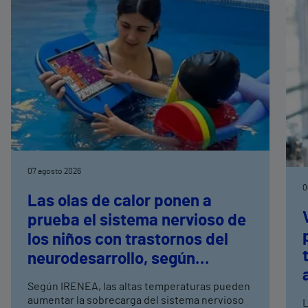
07 agosto 2026
0
Las olas de calor ponen a
prueba el sistema nervioso de
los niños con trastornos del
neurodesarrollo, según
expertos en
Según IRENEA, las altas temperaturas pueden
neurorrehabilitación
aumentar la sobrecarga del sistema nervioso
L