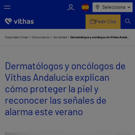
Selecciona
Pedir Cita
Nosotros
Hospitales Vithas
Comunicación
Actualidad
Dermatólogos y oncólogos de Vithas Andalucía explican cómo proteger la piel y reconocer las señales de alarma este verano
Centros
Dermatólogos y oncólogos de
Servicios de salud
Vithas Andalucía explican
Equipo médico y asistencial
cómo proteger la piel y
Información útil
reconocer las señales de
Comunicación
alarma este verano