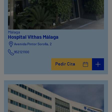
Málaga
Hospital Vithas Málaga
Avenida Pintor Sorolla, 2
952121100
Calle De la Era , 6
Pedir Cita
952121100
Avenida Pintor Sorolla, 2
635319819