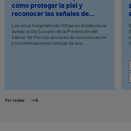
cómo proteger la piel y
reconocer las señales de
alarma este verano
Los cinco hospitales de Vithas en Andalucía se
E
suman al Día Europeo de la Prevención del
S
Cáncer de Piel con acciones de concienciación
i
y recomendaciones clínicas de sus
A
especialistas La revisión rutinaria de lunares y
esp
lesiones cutáneas debe realizarse al menos
a
una vez al año, y cada seis meses en personas
d
con factores de riesgo
s
q
Ver todas