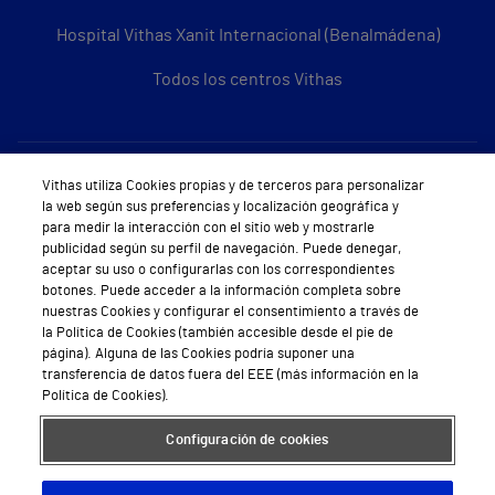
Hospital Vithas Xanit Internacional (Benalmádena)
Todos los centros Vithas
Sobre Vithas
Vithas utiliza Cookies propias y de terceros para personalizar
la web según sus preferencias y localización geográfica y
Quiénes somos
para medir la interacción con el sitio web y mostrarle
publicidad según su perfil de navegación. Puede denegar,
Trabajar en Vithas
aceptar su uso o configurarlas con los correspondientes
botones. Puede acceder a la información completa sobre
Teléfono Cita Médica
nuestras Cookies y configurar el consentimiento a través de
la Política de Cookies (también accesible desde el pie de
Teléfono Atención al Cliente
página). Alguna de las Cookies podría suponer una
transferencia de datos fuera del EEE (más información en la
Política de seguridad y salud en el trabajo
Política de Cookies).
Conoce a Supervita
Configuración de cookies