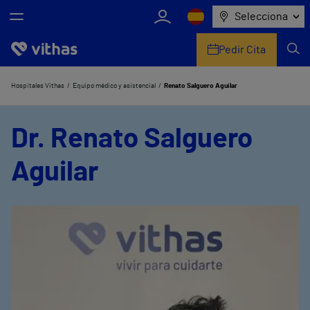
Selecciona
Pedir Cita
Nosotros
Hospitales Vithas
Equipo médico y asistencial
Renato Salguero Aguilar
Centros
Dr. Renato Salguero
Servicios de salud
Aguilar
Equipo médico y asistencial
Información útil
Comunicación