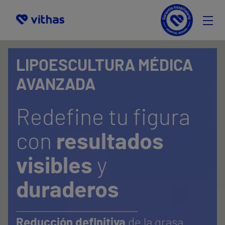
En qué consiste
LIPOESCULTURA MÉDICA
Financiación
AVANZADA
Equipo Médico
Pide Cita
Redefine tu figura
Selecciona
con
resultados
visibles
y
duraderos
Reducción definitiva
de la grasa