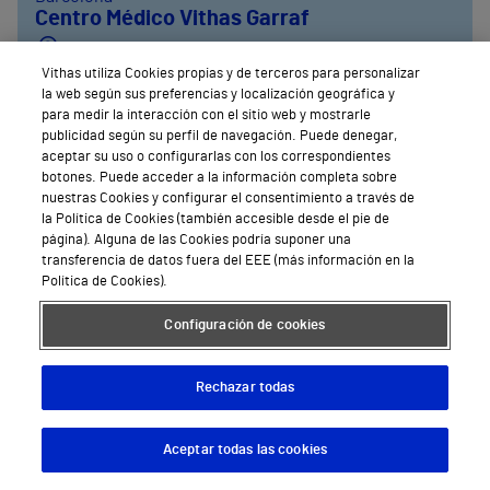
Centro Médico Vithas Garraf
Rambla de L'Exposició, 97-99
Vithas utiliza Cookies propias y de terceros para personalizar
938115838
la web según sus preferencias y localización geográfica y
para medir la interacción con el sitio web y mostrarle
Pedir Cita
publicidad según su perfil de navegación. Puede denegar,
aceptar su uso o configurarlas con los correspondientes
botones. Puede acceder a la información completa sobre
nuestras Cookies y configurar el consentimiento a través de
la Política de Cookies (también accesible desde el pie de
página). Alguna de las Cookies podría suponer una
transferencia de datos fuera del EEE (más información en la
Política de Cookies).
Configuración de cookies
Rechazar todas
Aceptar todas las cookies
Descargar App
Pedir cita